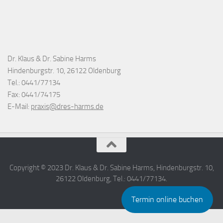
Dr. Klaus & Dr. Sabine Harms
Hindenburgstr. 10, 26122 Oldenburg
Tel.: 0441/77134
Fax: 0441/74175
E-Mail:
praxis@dres-harms.de
Copyright © 2023 Dr. Klaus & Dr. Sabine Harms, Hindenburgstr. 10,
26122 Oldenburg, Tel.: 0441/77134.
Termin online buchen