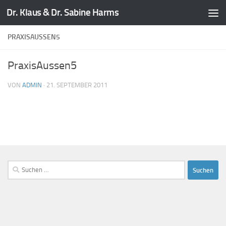
Dr. Klaus & Dr. Sabine Harms
Zum Inhalt springen
PRAXISAUSSEN5
PraxisAussen5
VON
ADMIN
·
21. SEPTEMBER 2011
Suchen
nach: