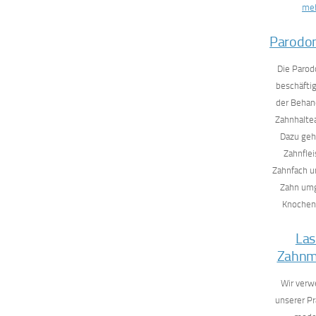
meh
Parodon
Die Parod
beschäftig
der Behan
Zahnhalte
Dazu geh
Zahnflei
Zahnfach u
Zahn um
Knochen
Las
Zahnm
Wir verw
unserer Pr