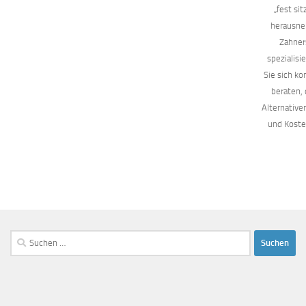
„fest si
herausn
Zahner
spezialisi
Sie sich ko
beraten, 
Alternative
und Kost
Suchen
nach: