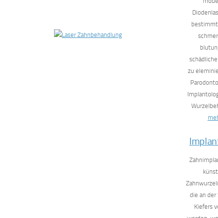
mode
Diodenlas
bestimmt
schmer
blutu
schädliche
zu eleminie
Parodonto
Implantolo
Wurzelbe
me
Implan
Zahnimpla
künst
Zahnwurzeln
die an der
Kiefers 