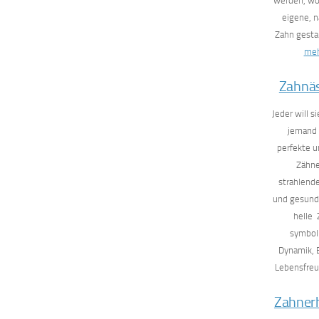
werden, wo
eigene, n
Zahn gest
me
Zahnäs
Jeder will 
jemand 
perfekte 
Zähne
strahlend
und gesunde
helle
symbol
Dynamik, 
Lebensfre
Zahner