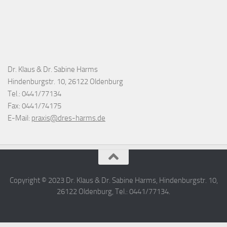
Dr. Klaus & Dr. Sabine Harms
Hindenburgstr. 10, 26122 Oldenburg
Tel.: 0441/77134
Fax: 0441/74175
E-Mail:
praxis@dres-harms.de
Copyright © 2023 Dr. Klaus & Dr. Sabine Harms, Hindenburgstr. 10,
26122 Oldenburg, Tel.: 0441/77134.