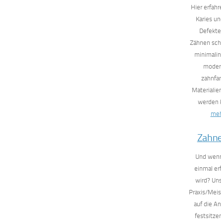
Hier erfahr
Karies u
Defekte
Zähnen sc
minimalin
moder
zahnfa
Materiali
werden 
me
Zahne
Und wenn
einmal er
wird? Un
Praxis/Meis
auf die A
festsitz