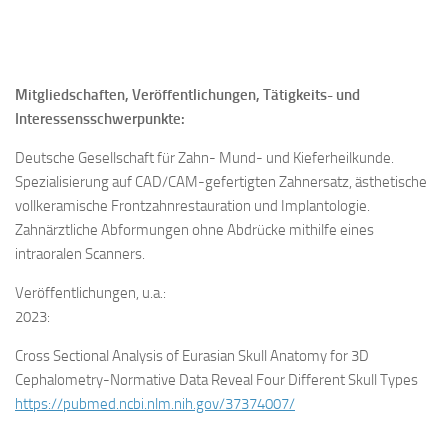
Mitgliedschaften, Veröffentlichungen, Tätigkeits- und
Interessensschwerpunkte:
Deutsche Gesellschaft für Zahn- Mund- und Kieferheilkunde.
Spezialisierung auf CAD/CAM-gefertigten Zahnersatz, ästhetische
vollkeramische Frontzahnrestauration und Implantologie.
Zahnärztliche Abformungen ohne Abdrücke mithilfe eines
intraoralen Scanners.
Veröffentlichungen, u.a.:
2023:
Cross Sectional Analysis of Eurasian Skull Anatomy for 3D
Cephalometry-Normative Data Reveal Four Different Skull Types
https://pubmed.ncbi.nlm.nih.gov/37374007/