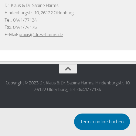
Dr. Klaus & Dr. Sabine Harms
Hindenburgstr. 10, 26122 Oldenburg
Tel.: 0441/77134
Fax: 0441/74175
E-Mail:
praxis@dres-harms.de
Copyright © 2023 Dr. Klaus & Dr. Sabine Harms, Hindenburgstr. 10,
26122 Oldenburg, Tel.: 0441/77134.
Termin online buchen