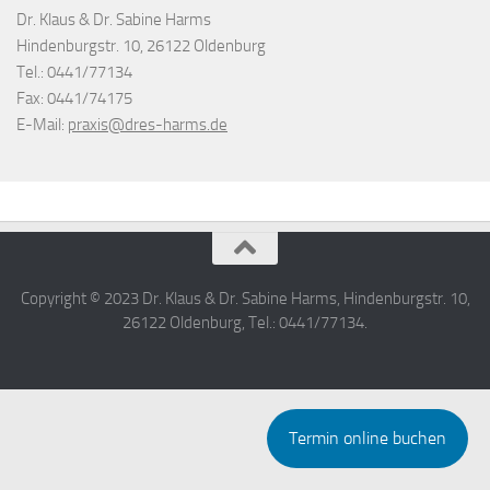
Dr. Klaus & Dr. Sabine Harms
Hindenburgstr. 10, 26122 Oldenburg
Tel.: 0441/77134
Fax: 0441/74175
E-Mail:
praxis@dres-harms.de
Copyright © 2023 Dr. Klaus & Dr. Sabine Harms, Hindenburgstr. 10,
26122 Oldenburg, Tel.: 0441/77134.
Termin online buchen