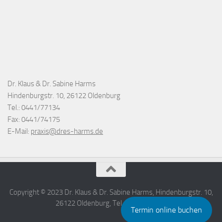
Dr. Klaus & Dr. Sabine Harms
Hindenburgstr. 10, 26122 Oldenburg
Tel.: 0441/77134
Fax: 0441/74175
E-Mail:
praxis@dres-harms.de
Copyright © 2023 Dr. Klaus & Dr. Sabine Harms, Hindenburgstr. 10,
26122 Oldenburg, Tel.: 0441/77134.
Termin online buchen