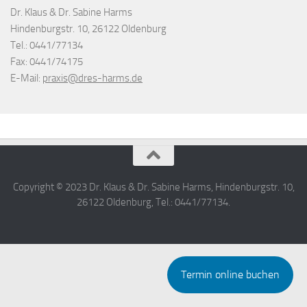
Dr. Klaus & Dr. Sabine Harms
Hindenburgstr. 10, 26122 Oldenburg
Tel.: 0441/77134
Fax: 0441/74175
E-Mail:
praxis@dres-harms.de
Copyright © 2023 Dr. Klaus & Dr. Sabine Harms, Hindenburgstr. 10,
26122 Oldenburg, Tel.: 0441/77134.
Termin online buchen