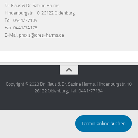
Dr. Klaus & Dr. Sabine Harms
Hindenburgstr. 10, 26122 Oldenburg
Tel.: 0441/77134
Fax: 0441/74175
E-Mail:
praxis@dres-harms.de
Copyright © 2023 Dr. Klaus & Dr. Sabine Harms, Hindenburgstr. 10,
26122 Oldenburg, Tel.: 0441/77134.
Termin online buchen