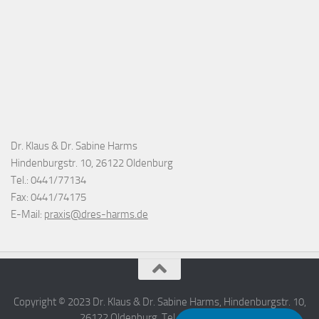
Dr. Klaus & Dr. Sabine Harms
Hindenburgstr. 10, 26122 Oldenburg
Tel.: 0441/77134
Fax: 0441/74175
E-Mail:
praxis@dres-harms.de
Copyright © 2023 Dr. Klaus & Dr. Sabine Harms, Hindenburgstr. 10,
26122 Oldenburg, Tel.: 0441/77134.