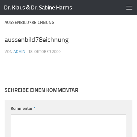
Dr. Klaus & Dr. Sabine Harms
Zum Inhalt springen
AUSSENBILD78EICHNUNG
aussenbild78eichnung
VON
ADMIN
·
18. OKTOBER 2009
SCHREIBE EINEN KOMMENTAR
Kommentar
*