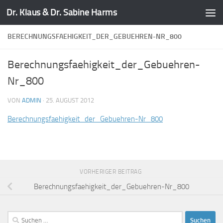
Dr. Klaus & Dr. Sabine Harms
Zum Inhalt springen
BERECHNUNGSFAEHIGKEIT_DER_GEBUEHREN-NR_800
Berechnungsfaehigkeit_der_Gebuehren-
Nr_800
VON
ADMIN
·
25. AUGUST 2012
Berechnungsfaehigkeit_der_Gebuehren-Nr_800
VORHERIGER BEITRAG
Berechnungsfaehigkeit_der_Gebuehren-Nr_800
Suchen