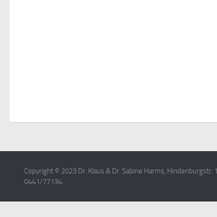
Copyright © 2023 Dr. Klaus & Dr. Sabine Harms, Hindenburgstr. 1
0441/77134.