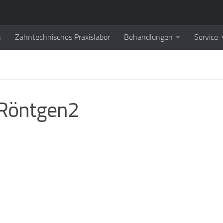
n
Zahntechnisches Praxislabor
Behandlungen
Service
 Röntgen2