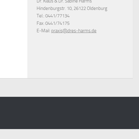
Dr. Klaus & Dr. Sabine Harms
Hindenburgstr. 10, 26122 Oldenburg
Tel.: 0441/77134
Fax: 0441/74175
E-Mail:
praxis@dres-harms.de