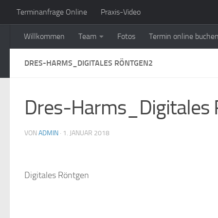
Terminanfrage Online
Praxis-Video
Zum Inhalt springen
Willkommen
Team
Fotos
Termin online buche
DRES-HARMS_DIGITALES RÖNTGEN2
Dres-Harms_Digitales
VON
ADMIN
·
1. JANUAR 2018
Digitales Röntgen