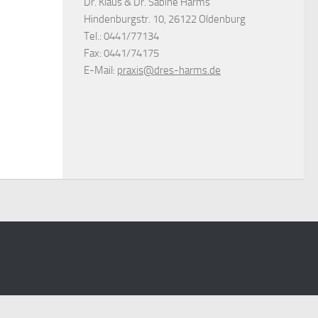
Dr. Klaus & Dr. Sabine Harms
Hindenburgstr. 10, 26122 Oldenburg
Tel.: 0441/77134
Fax: 0441/74175
E-Mail:
praxis@dres-harms.de