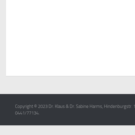
Copyright © 2023 Dr. Klaus & Dr. Sabine Harms, Hindenburgstr. 1
0441/77134.