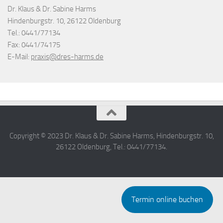
Dr. Klaus & Dr. Sabine Harms
Hindenburgstr. 10, 26122 Oldenburg
Tel.: 0441/77134
Fax: 0441/74175
E-Mail:
praxis@dres-harms.de
Copyright © 2023 Dr. Klaus & Dr. Sabine Harms, Hindenburgstr. 10,
26122 Oldenburg, Tel.: 0441/77134.
Termin online buchen