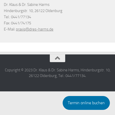
Dr. Klaus & Dr. Sabine Harms
Hindenburgstr. 10, 26122 Oldenburg
Tel.: 0441/77134
Fax: 0441/74175
E-Mail:
praxis@dres-harms.de
Copyright © 2023 Dr. Klaus & Dr. Sabine Harms, Hindenburgstr. 10,
26122 Oldenburg, Tel.: 0441/77134.
Termin online buchen